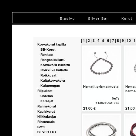
Etusivu
Silver Bar
Korut
|
1
|
2
|
3
|
4
|
5
|
6
|
7
|
8
|
9
|
10
|
1
Korvakorut tapilla
BB-Korut
Renkaat
Rengas kullattu
Korvakoru kullattu
Roikkuva kullattu
Roikkuvat
Kultakorvakoru
Kultarengas
Hematit prisma musta
Hemati
Riipukset
harma
Charms
Ter?s
Kerääjät
6438210021982
Rannekorut
21.00 €
21.00
Kaulakorut
Nilkkaketjut
Rintaneula
Setti
SILVER LUX