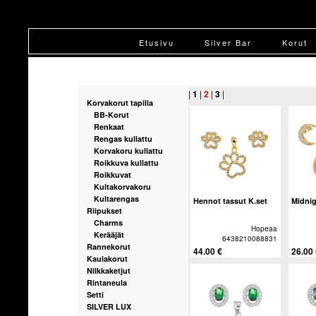
Etusivu
Silver Bar
Korut
|
1
|
2
|
3
|
Korvakorut tapilla
BB-Korut
Renkaat
Rengas kullattu
Korvakoru kullattu
Roikkuva kullattu
Roikkuvat
Kultakorvakoru
Kultarengas
Hennot tassut K.set
Midni
Riipukset
Charms
Hopeaa
Kerääjät
6438210088831
Rannekorut
44.00 €
26.00
Kaulakorut
Nilkkaketjut
Rintaneula
Setti
SILVER LUX