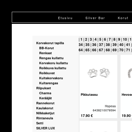
Etusivu
Silver Bar
Korut
|
1
|
2
|
3
|
4
|
5
|
6
|
7
|
8
|
9
|
10
|
1
Korvakorut tapilla
34
|
35
|
36
|
37
|
38
|
39
|
40
|
41
BB-Korut
64
|
65
|
66
|
67
|
68
|
69
|
70
|
71
Renkaat
Rengas kullattu
Korvakoru kullattu
Roikkuva kullattu
Roikkuvat
Kultakorvakoru
Kultarengas
Riipukset
Charms
Pikkutassu
Hevos
Kerääjät
Rannekorut
Hopeaa
Kaulakorut
6438210079594
Nilkkaketjut
17.90 €
19.90
Rintaneula
Setti
SILVER LUX