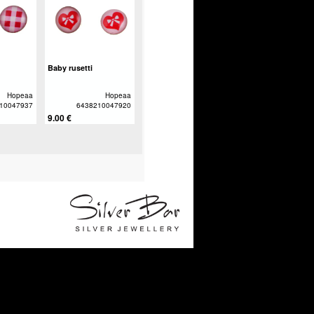
Baby rusetti
Hopeaa
Hopeaa
10047937
6438210047920
9.00 €