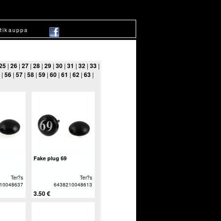
tikauppa
25
|
26
|
27
|
28
|
29
|
30
|
31
|
32
|
33
|
|
56
|
57
|
58
|
59
|
60
|
61
|
62
|
63
|
Fake plug 69
Ter?s
Ter?s
10048637
6438210048613
3.50 €