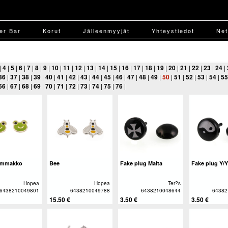
ver Bar
Korut
Jälleenmyyjät
Yhteystiedot
Net
|
4
|
5
|
6
|
7
|
8
|
9
|
10
|
11
|
12
|
13
|
14
|
15
|
16
|
17
|
18
|
19
|
20
|
21
|
22
|
23
|
24
|
36
|
37
|
38
|
39
|
40
|
41
|
42
|
43
|
44
|
45
|
46
|
47
|
48
|
49
|
50
|
51
|
52
|
53
|
54
|
55
66
|
67
|
68
|
69
|
70
|
71
|
72
|
73
|
74
|
75
|
76
|
ammakko
Bee
Fake plug Malta
Fake plug Y/Y
Hopea
Hopea
Ter?s
6438210049801
6438210049788
6438210048644
64382
15.50 €
3.50 €
3.50 €