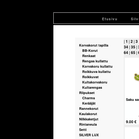
Etusivu
Sil
|
1
|
2
|
3
Korvakorut tapilla
34
|
35
|
BB-Korut
64
|
65
|
Renkaat
Rengas kullattu
Korvakoru kullattu
Roikkuva kullattu
Roikkuvat
Kultakorvakoru
Kultarengas
Riipukset
Charms
Saku s
Kerääjät
Rannekorut
Kaulakorut
Nilkkaketjut
9.00 €
Rintaneula
Setti
SILVER LUX