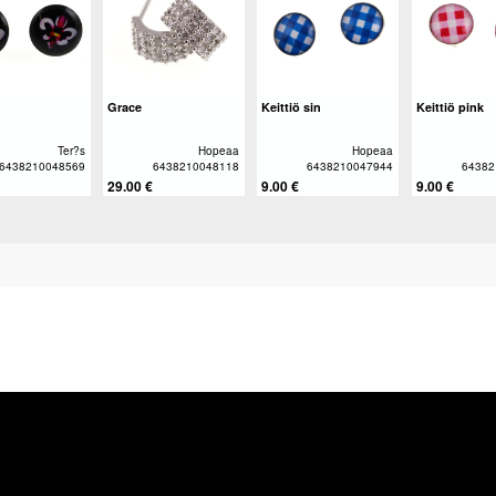
Grace
Keittiö sin
Keittiö pink
Ter?s
Hopeaa
Hopeaa
6438210048569
6438210048118
6438210047944
64382
29.00 €
9.00 €
9.00 €