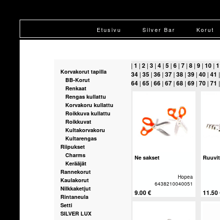
Etusivu
Silver Bar
Korut
|
1
|
2
|
3
|
4
|
5
|
6
|
7
|
8
|
9
|
10
|
1
Korvakorut tapilla
34
|
35
|
36
|
37
|
38
|
39
|
40
|
41
BB-Korut
64
|
65
|
66
|
67
|
68
|
69
|
70
|
71
Renkaat
Rengas kullattu
Korvakoru kullattu
Roikkuva kullattu
Roikkuvat
Kultakorvakoru
Kultarengas
Riipukset
Charms
Ne sakset
Ruuvit
Kerääjät
Rannekorut
Hopea
Kaulakorut
6438210040051
Nilkkaketjut
9.00 €
11.50
Rintaneula
Setti
SILVER LUX