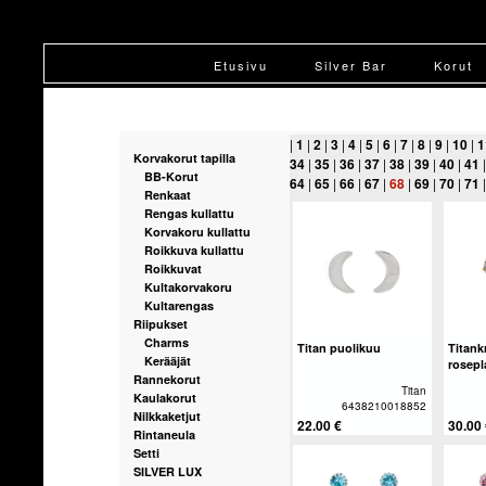
Etusivu
Silver Bar
Korut
|
1
|
2
|
3
|
4
|
5
|
6
|
7
|
8
|
9
|
10
|
1
Korvakorut tapilla
34
|
35
|
36
|
37
|
38
|
39
|
40
|
41
BB-Korut
64
|
65
|
66
|
67
|
68
|
69
|
70
|
71
Renkaat
Rengas kullattu
Korvakoru kullattu
Roikkuva kullattu
Roikkuvat
Kultakorvakoru
Kultarengas
Riipukset
Charms
Titan puolikuu
Titan
Kerääjät
rosepl
Rannekorut
Titan
Kaulakorut
6438210018852
Nilkkaketjut
22.00 €
30.00
Rintaneula
Setti
SILVER LUX