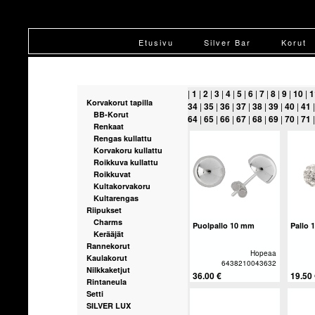
Etusivu
Silver Bar
Korut
|
1
|
2
|
3
|
4
|
5
|
6
|
7
|
8
|
9
|
10
|
1
Korvakorut tapilla
34
|
35
|
36
|
37
|
38
|
39
|
40
|
41
BB-Korut
64
|
65
|
66
|
67
|
68
|
69
|
70
|
71
Renkaat
Rengas kullattu
Korvakoru kullattu
Roikkuva kullattu
Roikkuvat
Kultakorvakoru
Kultarengas
Riipukset
Charms
Puolpallo 10 mm
Pallo 
Kerääjät
Rannekorut
Hopeaa
Kaulakorut
6438210043632
Nilkkaketjut
36.00 €
19.50
Rintaneula
Setti
SILVER LUX